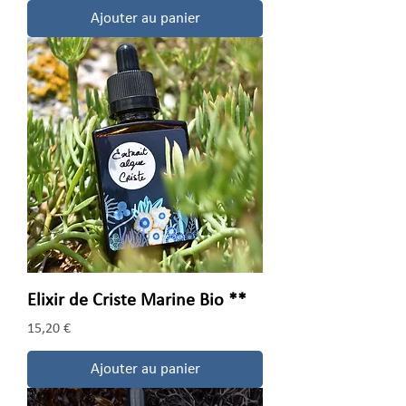
Ajouter au panier
Elixir de Criste Marine Bio **
Prix
15,20 €
Ajouter au panier