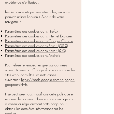
expérience d'utilisateur.
Les liens suivants peuvent être utiles, ou vous
pouvez utiliser l'option
«
Aide
»
de votre
navigateur.
Paramètres des cookies dans Firefox
Paramètres des cookies dans Internet Explorer
Paramètres des cookies dans Google Chrome
Paramètres des cookies dans Safari (OS X)
Paramètres des cookies dans Safari (iOS)
Paramètres des cookies dans Android
Pour refuser et empêcher que vos données
soient utilisées par Google Analytics sur tous les
sites web, consultez les instructions
suivantes :
https://tools.google.com/dlpage/
gaoptout?hl=fr
.
Il se peut que nous modifiions cette politique en
matière de cookies. Nous vous encourageons
à consulter régulièrement cette page pour
obtenir les dernières informations sur les
cookies.